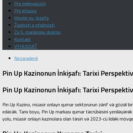
Pre prijímajúcich
Pre kňazov
Hnutie sv. Jozefa
Žiadosti a sťažnosti
Za 5. mariánsku dogmu
Kontakt
VYHĽADAŤ
Nezaradené
Pin Up Kazinonun İnkişafı: Tarixi Perspekti
Pin Up Kazinonun İnkişafı: Tarixi Perspekti
Pin Up Kazino, müasir onlayn qumar sektorunun zərif və gözəl bir
edəcək. Tarix boyu, Pin Up markası qumar təcrübəsini yeniləyərək
yolu, müasir onlayn kazinolara olan təsiri və 2023-cü ildəki mövq