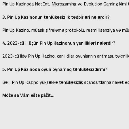
Pin Up Kazinoda NetEnt, Microgaming və Evolution Gaming kimi ta
3. Pin Up Kazinonun təhlükəsizlik tədbirləri nələrdir?
Pin Up Kazino, müasir şifrələmə protokolu, rəsmi lisenziya və müştəri
4. 2023-cü il üçün Pin Up Kazinonun yenilikləri nələrdir?
2023-cü ildə Pin Up Kazino, canlı diler oyunlarının arıtması, təkmillə
5. Pin Up Kazinoda oyun oynamaq təhlükəsizdirmi?
Bəli, Pin Up Kazino yüksəkkə təhlükəsizlik standartlarına riayət 
Môže sa Vám ešte páčiť...