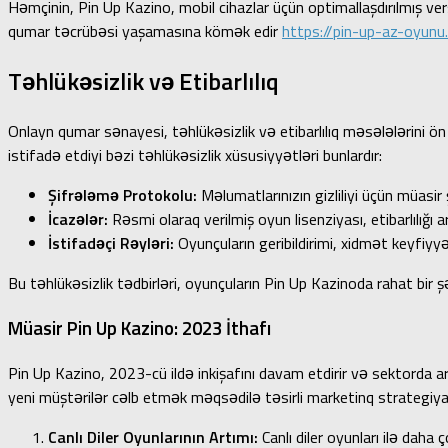
Həmçinin, Pin Up Kazino, mobil cihazlar üçün optimallaşdırılmış ver
qumar təcrübəsi yaşamasına kömək edir
https://pin-up-az-oyunu
Təhlükəsizlik və Etibarlılıq
Onlayn qumar sənayesi, təhlükəsizlik və etibarlılıq məsələlərini ö
istifadə etdiyi bəzi təhlükəsizlik xüsusiyyətləri bunlardır:
Şifrələmə Protokolu:
Məlumatlarınızın gizliliyi üçün müasir
İcazələr:
Rəsmi olaraq verilmiş oyun lisenziyası, etibarlılığı art
İstifadəçi Rəyləri:
Oyunçuların geribildirimi, xidmət keyfiyy
Bu təhlükəsizlik tədbirləri, oyunçuların Pin Up Kazinoda rahat bir 
Müasir Pin Up Kazino: 2023 İthafı
Pin Up Kazino, 2023-cü ildə inkişafını davam etdirir və sektorda
yeni müştərilər cəlb etmək məqsədilə təsirli marketinq strategiyal
Canlı Diler Oyunlarının Artımı:
Canlı diler oyunları ilə daha ç