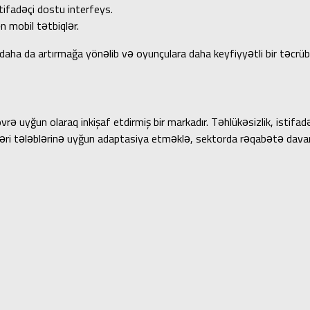
tifadəçi dostu interfeys.
 mobil tətbiqlər.
 daha da artırmağa yönəlib və oyunçulara daha keyfiyyətli bir təcr
rə uyğun olaraq inkişaf etdirmiş bir markadır. Təhlükəsizlik, istifa
təri tələblərinə uyğun adaptasiya etməklə, sektorda rəqabətə davam 