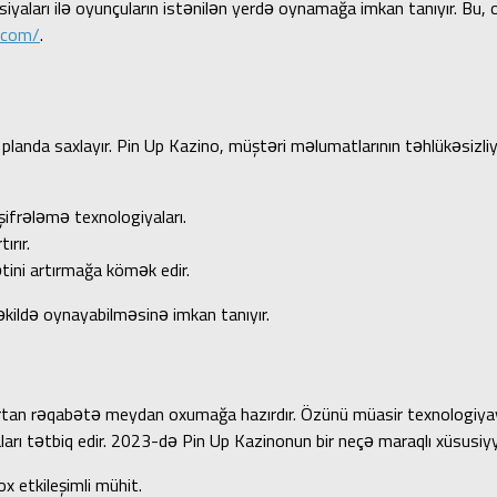
siyaları ilə oyunçuların istənilən yerdə oynamağa imkan tanıyır. Bu,
.com/
.
n planda saxlayır. Pin Up Kazino, müştəri məlumatlarının təhlükəsizl
 şifrələmə texnologiyaları.
ırır.
ətini artırmağa kömək edir.
şəkildə oynayabilməsinə imkan tanıyır.
 artan rəqabətə meydan oxumağa hazırdır. Özünü müasir texnologiyay
arı tətbiq edir. 2023-də Pin Up Kazinonun bir neçə maraqlı xüsusiyyə
ox etkileşimli mühit.