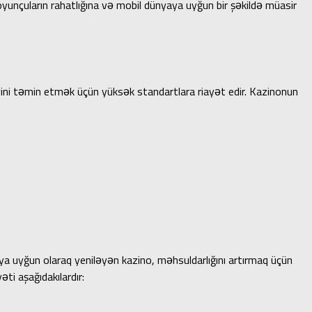
 oyunçuların rahatlığına və mobil dünyaya uyğun bir şəkildə müasir
iyini təmin etmək üçün yüksək standartlara riayət edir. Kazinonun
a uyğun olaraq yeniləyən kazino, məhsuldarlığını artırmaq üçün
ti aşağıdakılardır: