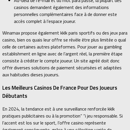
Au-delà de l’e-mail et du mot para passe, la plupart des
casinos demandent également des informations
personnelles complémentaires face à de donner este
accès complet à l’espace joueur.
Winamax propose également kklk paris sportifs ou des jeux para
casino, bien os quais leur offre se révèle être plus limitée o qual
celle de certaines autres plateformes. Pour jouer au gambling
establishment en ligne avec de l’argent réel, la première étape
consiste à créditer le compte joueur. Un site agréé doit donc
offrir diverses solutions de paiement sécurisées et adaptées
aux habitudes dieses joueurs.
Les Meilleurs Casinos De France Pour Des Joueurs
Débutants
En 2024, la tendance est à une surveillance renforcée kklk
pratiques publicitaires ou à la promotion” “i jeu responsable. Si
l’accent est los sur le sport, l’offre casino représente
également conséquente, grâce à une sélection variée de