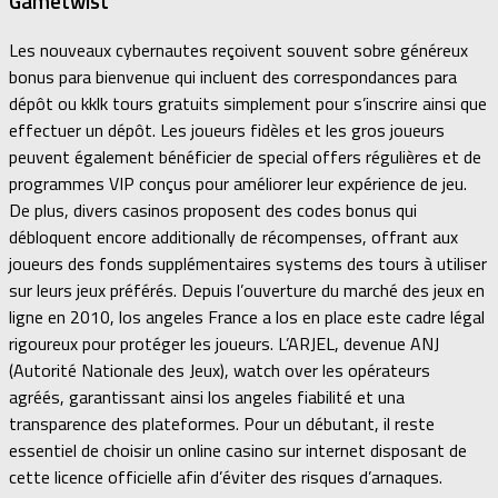
Gametwist
Les nouveaux cybernautes reçoivent souvent sobre généreux
bonus para bienvenue qui incluent des correspondances para
dépôt ou kklk tours gratuits simplement pour s’inscrire ainsi que
effectuer un dépôt. Les joueurs fidèles et les gros joueurs
peuvent également bénéficier de special offers régulières et de
programmes VIP conçus pour améliorer leur expérience de jeu.
De plus, divers casinos proposent des codes bonus qui
débloquent encore additionally de récompenses, offrant aux
joueurs des fonds supplémentaires systems des tours à utiliser
sur leurs jeux préférés. Depuis l’ouverture du marché des jeux en
ligne en 2010, los angeles France a los en place este cadre légal
rigoureux pour protéger les joueurs. L’ARJEL, devenue ANJ
(Autorité Nationale des Jeux), watch over les opérateurs
agréés, garantissant ainsi los angeles fiabilité et una
transparence des plateformes. Pour un débutant, il reste
essentiel de choisir un online casino sur internet disposant de
cette licence officielle afin d’éviter des risques d’arnaques.