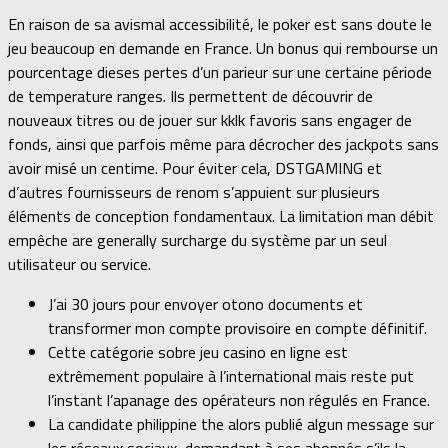
En raison de sa avismal accessibilité, le poker est sans doute le
jeu beaucoup en demande en France. Un bonus qui rembourse un
pourcentage dieses pertes d’un parieur sur une certaine période
de temperature ranges. Ils permettent de découvrir de
nouveaux titres ou de jouer sur kklk favoris sans engager de
fonds, ainsi que parfois même para décrocher des jackpots sans
avoir misé un centime. Pour éviter cela, DSTGAMING et
d’autres fournisseurs de renom s’appuient sur plusieurs
éléments de conception fondamentaux. La limitation man débit
empêche are generally surcharge du système par un seul
utilisateur ou service.
J’ai 30 jours pour envoyer otono documents et
transformer mon compte provisoire en compte définitif.
Cette catégorie sobre jeu casino en ligne est
extrêmement populaire à l’international mais reste put
l’instant l’apanage des opérateurs non régulés en France.
La candidate philippine the alors publié algun message sur
les réseaux sociaux, demandant à ses abonnés s’ils la