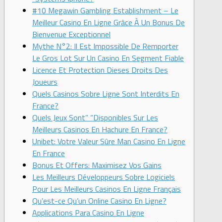
#10 Megawin Gambling Establishment – Le
Meilleur Casino En Ligne Grâce À Un Bonus De
Bienvenue Exceptionnel
Mythe N°2: Il Est Impossible De Remporter
Le Gros Lot Sur Un Casino En Segment Fiable
Licence Et Protection Dieses Droits Des
Joueurs
Quels Casinos Sobre Ligne Sont Interdits En
France?
Quels Jeux Sont” “Disponibles Sur Les
Meilleurs Casinos En Hachure En France?
Unibet: Votre Valeur Sûre Man Casino En Ligne
En France
Bonus Et Offers: Maximisez Vos Gains
Les Meilleurs Développeurs Sobre Logiciels
Pour Les Meilleurs Casinos En Ligne Français
Qu’est-ce Qu’un Online Casino En Ligne?
Applications Para Casino En Ligne