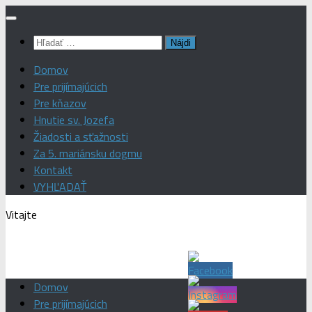
Preskočiť
na
Hľadať:
obsah
Domov
Pre prijímajúcich
Pre kňazov
Hnutie sv. Jozefa
Žiadosti a sťažnosti
Za 5. mariánsku dogmu
Kontakt
VYHĽADAŤ
Vitajte
Domov
Pre prijímajúcich