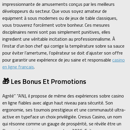
impressionnante de amusements conçus par les meilleurs
développeurs du secteur. Que vous soyez amateur de
equipment à sous modernes ou de jeux de table classiques,
vous trouverez forcément votre bonheur. Ces mesures
disciplinaires nenni sont pas simplement punitives, elles
ingredient une véritable incitation au professionnalisme. À
l’instar d’un bon chef qui corrige la température sobre sa sauce
pour éviter l’amertume, l’opérateur se doit d’ajuster son offre
pour garantir une expérience de jeu saine et responsable
casino
en ligne francais
.
🎁 Les Bonus Et Promotions
Agréé” “ANJ, il propose de même des expériences sobre casino
en ligne fiables avec algun haut niveau para sécurité. Son
ergonomie, ses tournois prestigieux et une communauté ultra-
active en typeface un choix privilégiée. Cresus Casino, un nom
qui résonne comme un gauge de prospérité, se révèle être un