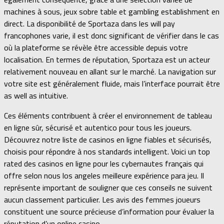
machines à sous, jeux sobre table et gambling establishment en
direct. La disponibilité de Sportaza dans les will pay
francophones varie, il est donc significant de vérifier dans le cas
où la plateforme se révèle être accessible depuis votre
localisation. En termes de réputation, Sportaza est un acteur
relativement nouveau en allant sur le marché. La navigation sur
votre site est généralement fluide, mais l’interface pourrait être
as well as intuitive.
Ces éléments contribuent à créer el environnement de tableau
en ligne sûr, sécurisé et autentico pour tous les joueurs.
Découvrez notre liste de casinos en ligne fiables et sécurisés,
choisis pour répondre à nos standards intelligent. Voici un top
rated des casinos en ligne pour les cybernautes français qui
offre selon nous los angeles meilleure expérience para jeu. Il
représente important de souligner que ces conseils ne suivent
aucun classement particulier. Les avis des femmes joueurs
constituent une source précieuse d’information pour évaluer la
réputation d’un online casino.