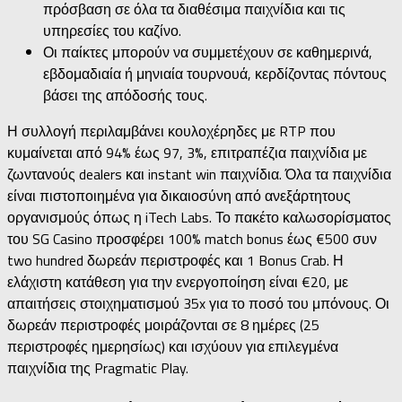
πρόσβαση σε όλα τα διαθέσιμα παιχνίδια και τις
υπηρεσίες του καζίνο.
Οι παίκτες μπορούν να συμμετέχουν σε καθημερινά,
εβδομαδιαία ή μηνιαία τουρνουά, κερδίζοντας πόντους
βάσει της απόδοσής τους.
Η συλλογή περιλαμβάνει κουλοχέρηδες με RTP που
κυμαίνεται από 94% έως 97, 3%, επιτραπέζια παιχνίδια με
ζωντανούς dealers και instant win παιχνίδια. Όλα τα παιχνίδια
είναι πιστοποιημένα για δικαιοσύνη από ανεξάρτητους
οργανισμούς όπως η iTech Labs. Το πακέτο καλωσορίσματος
του SG Casino προσφέρει 100% match bonus έως €500 συν
two hundred δωρεάν περιστροφές και 1 Bonus Crab. Η
ελάχιστη κατάθεση για την ενεργοποίηση είναι €20, με
απαιτήσεις στοιχηματισμού 35x για το ποσό του μπόνους. Οι
δωρεάν περιστροφές μοιράζονται σε 8 ημέρες (25
περιστροφές ημερησίως) και ισχύουν για επιλεγμένα
παιχνίδια της Pragmatic Play.