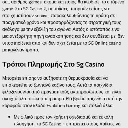
σετ, αριθμός games, ακόμα και ποιος θα κερδίσει το επόμενο
game. Στο SG Casino 2, οι παίκτες μπορούν επίσης να
στοιχηματίσουν survive, παρακολουθώντας τη δράση σε
πραγματικό χρόνο και προσαρμόζοντας τη στρατηγική τους
ανάλογα με την εξέλιξη του αγώνα. Αυτός ο ιστότοπος είναι
μια ανεξάρτητη πηγή ανασκόπησης και δεν συνδέεται με, δεν
υποστηρίζεται από και δεν σχετίζεται με το SG On line casino
με κανέναν τρόπο.
Τρόποι Πληρωμής Στο Sg Casino
Μπορείτε επίσης να αυξήσετε τη θερμοκρασία και να
επισκεφτείτε το ζωντανό καζίνο τους. Αυτά τα παιχνίδια
φιλοξενούνται από πραγματικούς αντιπροσώπους και είναι
ανοιχτά όλο το εικοσιτετράωρο. Θα βρείτε παιχνίδια από την
κορυφαία στον κλάδο Evolution Gaming και πολλά άλλα.
Με φιλικό προς τον χρήστη σχεδιασμό και εύκολη
πλοήγηση, το SG Casino 1 επιτρέπει στους παίκτες να