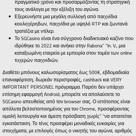
πραγματικό χρόνο και προσαρμόζοντας τη στρατηγική
τους ανάλογα με την εξέλιξη του αγώνα.
Εξερευνήστε μια μεγάλη συλλογή από παιχνίδια
κουλοχέρηδων, παιχνίδια με υψηλό RTP και ζωντανά
τραπέζια με ντίλερ.
Το SGCasino είναι ένα σύγχρονο διαδικτυακό καζίνο που
ιδρύθηκε το 2022 και ανήκει στην Rabona” “In. V., μια
καταξιωμένη εταιρεία με εμπειρία στον τομέα των online
τυχερών παιχνιδιών.
Διαθέτει μπόνους καλωσορίσματος έως 500€, εβδομαδιαία
επαναφόρτιση, δωρεάν περιστροφές, cashback και VERY
IMPORTANT PERSONEL πρόγραμμα. Παρότι δεν υπάρχει
επίσημη εφαρμογή Android, μπορείτε να απολαύσετε το
SGCasino απευθείας από τον browser σας. Ο ιστότοπος είναι
απόλυτα βελτιστοποιημένος για τον Chrome, προσφέροντας
ομαλή λειτουργία και άμεση πρόσβαση χωρίς” “να απαιτείται
εγκατάσταση. Το τένις προσφέρει μοναδικές ευκαιρίες για
στοιχήματα, με επιλογές όπως ο νικητής του αγώνα, αριθμός