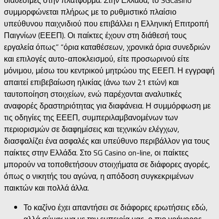
συμμορφώνεται πλήρως με το ρυθμιστικό πλαίσιο
υπεύθυνου παιχνιδιού που επιβάλλει η Ελληνική Επιτροπή
Παιγνίων (ΕΕΕΠ). Οι παίκτες έχουν στη διάθεσή τους
εργαλεία όπως” “όρια καταθέσεων, χρονικά όρια συνεδριών
και επιλογές αυτο-αποκλεισμού, είτε προσωρινού είτε
μόνιμου, μέσω του κεντρικού μητρώου της ΕΕΕΠ. Η εγγραφή
απαιτεί επιβεβαίωση ηλικίας (άνω των 21 ετών) και
ταυτοποίηση στοιχείων, ενώ παρέχονται αναλυτικές
αναφορές δραστηριότητας για διαφάνεια. Η συμμόρφωση με
τις οδηγίες της ΕΕΕΠ, συμπεριλαμβανομένων των
περιορισμών σε διαφημίσεις και τεχνικών ελέγχων,
διασφαλίζει ένα ασφαλές και υπεύθυνο περιβάλλον για τους
παίκτες στην Ελλάδα. Στο SG Casino on-line, οι παίκτες
μπορούν να τοποθετήσουν στοιχήματα σε διάφορες αγορές,
όπως ο νικητής του αγώνα, η απόδοση συγκεκριμένων
παικτών και πολλά άλλα.
Το καζίνο έχει απαντήσει σε διάφορες ερωτήσεις εδώ,
αλλά σύμφωνα με την εμπειρία μας, ο πιο γρήγορος