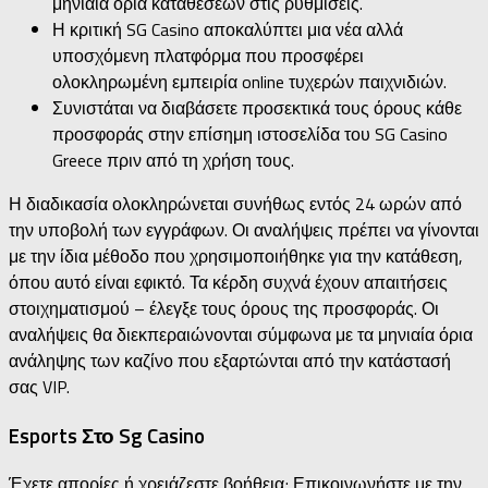
μηνιαία όρια καταθέσεων στις ρυθμίσεις.
Η κριτική SG Casino αποκαλύπτει μια νέα αλλά
υποσχόμενη πλατφόρμα που προσφέρει
ολοκληρωμένη εμπειρία online τυχερών παιχνιδιών.
Συνιστάται να διαβάσετε προσεκτικά τους όρους κάθε
προσφοράς στην επίσημη ιστοσελίδα του SG Casino
Greece πριν από τη χρήση τους.
Η διαδικασία ολοκληρώνεται συνήθως εντός 24 ωρών από
την υποβολή των εγγράφων. Οι αναλήψεις πρέπει να γίνονται
με την ίδια μέθοδο που χρησιμοποιήθηκε για την κατάθεση,
όπου αυτό είναι εφικτό. Τα κέρδη συχνά έχουν απαιτήσεις
στοιχηματισμού – έλεγξε τους όρους της προσφοράς. Οι
αναλήψεις θα διεκπεραιώνονται σύμφωνα με τα μηνιαία όρια
ανάληψης των καζίνο που εξαρτώνται από την κατάστασή
σας VIP.
Esports Στο Sg Casino
Έχετε απορίες ή χρειάζεστε βοήθεια; Επικοινωνήστε με την