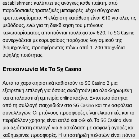
establishment καλύπτει τις ανάγκες κάθε παίκτη, από
παραδοσιακές τραπεζικές μεταφορές μέχρι σύγχρονα
κρυπτονομίσματα. Η ελάχιστη κατάθεση είναι €10 για όλες τις
μεθόδους, ενώ για τη διεκδίκηση του μπόνους
καλωσορίσματος απαιτούνται τουλάχιστον €20. Το SG Casino
συνεργάζεται με κορυφαίους παρόχους λογισμικού της
βιομηχανίας, προσφέροντας πάνω από 1. 200 παιχνίδια
υψηλής ποιότητας.
Επικοινωνία Με Το Sg Casino
Αυτά τα χαρακτηριστικά καθιστούν το SG Casino 2 μια
εξαιρετική επιλογή για όσους αναζητούν μια ολοκληρωμένη
και απολαυστική εμπειρία online καζίνο. Εντυπωσιάστηκα
από τη συλλογή παιχνιδιών στο SG Casino και την ασφάλεια
συναλλαγών. Οι μπόνους προσφορές είναι ελκυστικές και το
περιβάλλον χρήσης είναι απλό και φιλικό. Το SG Casino είναι
μια αξιόπιστη επιλογή για διασκέδαση με ασφαλή αγορές και
καθημερινές προσφορές. Η υποστήριξη πελατών είναι πάντα