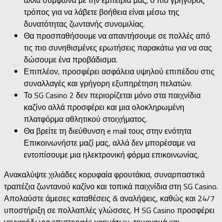
τρόπος για να λάβετε βοήθεια είναι μέσω της
δυνατότητας ζωντανής συνομιλίας.
Θα προσπαθήσουμε να απαντήσουμε σε πολλές από
τις πιο συνηθισμένες ερωτήσεις παρακάτω για να σας
δώσουμε ένα προβάδισμα.
Επιπλέον, προσφέρει ασφάλεια υψηλού επιπέδου στις
συναλλαγές και γρήγορη εξυπηρέτηση πελατών.
Το SG Casino 2 δεν περιορίζεται μόνο στα παιχνίδια
καζίνο αλλά προσφέρει και μια ολοκληρωμένη
πλατφόρμα αθλητικού στοιχήματος.
Θα βρείτε τη διεύθυνση e mail τους στην ενότητα
Επικοινωνήστε μαζί μας, αλλά δεν μπορέσαμε να
εντοπίσουμε μια ηλεκτρονική φόρμα επικοινωνίας.
Ανακαλύψτε χιλιάδες κορυφαία φρουτάκια, συναρπαστικά
τραπέζια ζωντανού καζίνο και τοπικά παιχνίδια στη SG Casino.
Απολαύστε άμεσες καταθέσεις & αναλήψεις, καθώς και 24/7
υποστήριξη σε πολλαπλές γλώσσες. Η SG Casino προσφέρει
γενναιόδωρα επιστροφές χρημάτων, τουρνουά και