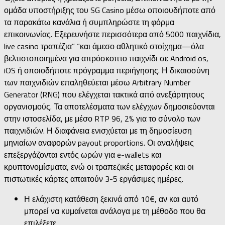
ομάδα υποστήριξης του SG Casino μέσω οποιουδήποτε από
τα παρακάτω κανάλια ή συμπληρώστε τη φόρμα
επικοινωνίας. Εξερευνήστε περισσότερα από 5000 παιχνίδια,
live casino τραπέζια” “και άμεσο αθλητικό στοίχημα—όλα
βελτιστοποιημένα για απρόσκοπτο παιχνίδι σε Android os,
iOS ή οποιοδήποτε πρόγραμμα περιήγησης. Η δικαιοσύνη
των παιχνιδιών επαληθεύεται μέσω Arbitrary Number
Generator (RNG) που ελέγχεται τακτικά από ανεξάρτητους
οργανισμούς. Τα αποτελέσματα των ελέγχων δημοσιεύονται
στην ιστοσελίδα, με μέσο RTP 96, 2% για το σύνολο των
παιχνιδιών. Η διαφάνεια ενισχύεται με τη δημοσίευση
μηνιαίων αναφορών payout proportions. Οι αναλήψεις
επεξεργάζονται εντός ωρών για e-wallets και
κρυπτονομίσματα, ενώ οι τραπεζικές μεταφορές και οι
πιστωτικές κάρτες απαιτούν 3-5 εργάσιμες ημέρες.
Η ελάχιστη κατάθεση ξεκινά από 10€, αν και αυτό
μπορεί να κυμαίνεται ανάλογα με τη μέθοδο που θα
επιλέξετε.