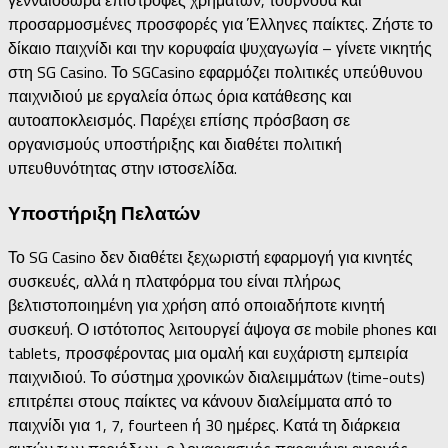
προσαρμοσμένες προσφορές για Έλληνες παίκτες. Ζήστε το
δίκαιο παιχνίδι και την κορυφαία ψυχαγωγία – γίνετε νικητής
στη SG Casino. Το SGCasino εφαρμόζει πολιτικές υπεύθυνου
παιχνιδιού με εργαλεία όπως όρια κατάθεσης και
αυτοαποκλεισμός. Παρέχει επίσης πρόσβαση σε
οργανισμούς υποστήριξης και διαθέτει πολιτική
υπευθυνότητας στην ιστοσελίδα.
Υποστήριξη Πελατών
Το SG Casino δεν διαθέτει ξεχωριστή εφαρμογή για κινητές
συσκευές, αλλά η πλατφόρμα του είναι πλήρως
βελτιστοποιημένη για χρήση από οποιαδήποτε κινητή
συσκευή. Ο ιστότοπος λειτουργεί άψογα σε mobile phones και
tablets, προσφέροντας μια ομαλή και ευχάριστη εμπειρία
παιχνιδιού. Το σύστημα χρονικών διαλειμμάτων (time-outs)
επιτρέπει στους παίκτες να κάνουν διαλείμματα από το
παιχνίδι για 1, 7, fourteen ή 30 ημέρες. Κατά τη διάρκεια