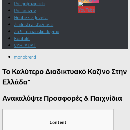
Pre prijímajúcich
Pre kňazov
Hnutie sv. Jozefa
Žiadosti a sťažnosti
Za 5. mariánsku dogmu
Kontakt
VYHĽADAŤ
monobrend
Το Καλύτερο Διαδικτυακό Καζίνο Στην
Ελλάδα”
Ανακαλύψτε Προσφορές & Παιχνίδια
Content