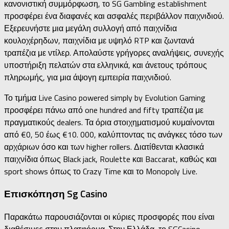
κανονιστική συμμόρφωση, το SG Gambling establishment
προσφέρει ένα διαφανές και ασφαλές περιβάλλον παιχνιδιού.
Εξερευνήστε μια μεγάλη συλλογή από παιχνίδια
κουλοχέρηδων, παιχνίδια με υψηλό RTP και ζωντανά
τραπέζια με ντίλερ. Απολαύστε γρήγορες αναλήψεις, συνεχής
υποστήριξη πελατών στα ελληνικά, και άνετους τρόπους
πληρωμής, για μια άψογη εμπειρία παιχνιδιού.
Το τμήμα Live Casino powered simply by Evolution Gaming
προσφέρει πάνω από one hundred and fifty τραπέζια με
πραγματικούς dealers. Τα όρια στοιχηματισμού κυμαίνονται
από €0, 50 έως €10. 000, καλύπτοντας τις ανάγκες τόσο των
αρχάριων όσο και των higher rollers. Διατίθενται κλασικά
παιχνίδια όπως Black jack, Roulette και Baccarat, καθώς και
sport shows όπως το Crazy Time και το Monopoly Live.
Επισκόπηση Sg Casino
Παρακάτω παρουσιάζονται οι κύριες προσφορές που είναι
διαθέσιμες στην πλατφόρμα. Στην Ελλάδα, το SGCasino